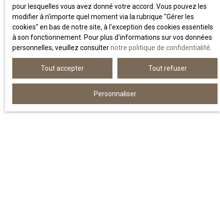
pour lesquelles vous avez donné votre accord. Vous pouvez les
SOJY,
une agence de proximité au
modifier à n'importe quel moment via la rubrique ″Gérer les
cœur de Bordeaux Métropole
cookies″ en bas de notre site, à l'exception des cookies essentiels
à son fonctionnement. Pour plus d'informations sur vos données
personnelles, veuillez consulter
notre politique de confidentialité
.
Créée avec la volonté d’apporter un nouveau souffle dans
l’administration de biens, SOJY est une
agence
Tout accepter
Tout refuser
indépendante installée au cœur de Bordeaux Métropole
.
Dès ses débuts, notre objectif a été simple : offrir à nos
Personnaliser
clients un accompagnement de qualité, fondé sur la
proximité, la réactivité et la technicité.
Notre métier s’est structuré autour de trois pôles d’expertise :
La gestion locative
, pour prendre soin des biens confiés
comme si c’étaient les nôtres.
La location
, pour valoriser chaque bien et sécuriser
chaque mise en place de locataire.
Le syndic de copropriété
, avec une approche moderne,
humaine, et résolument tournée vers la recherche de
solutions.