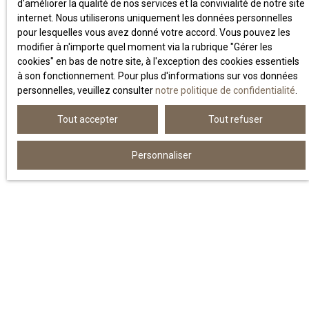
d'améliorer la qualité de nos services et la convivialité de notre site
internet. Nous utiliserons uniquement les données personnelles
pour lesquelles vous avez donné votre accord. Vous pouvez les
SOJY,
une agence de proximité au
modifier à n'importe quel moment via la rubrique ″Gérer les
cœur de Bordeaux Métropole
cookies″ en bas de notre site, à l'exception des cookies essentiels
à son fonctionnement. Pour plus d'informations sur vos données
personnelles, veuillez consulter
notre politique de confidentialité
.
Créée avec la volonté d’apporter un nouveau souffle dans
l’administration de biens, SOJY est une
agence
Tout accepter
Tout refuser
indépendante installée au cœur de Bordeaux Métropole
.
Dès ses débuts, notre objectif a été simple : offrir à nos
clients un accompagnement de qualité, fondé sur la
Personnaliser
proximité, la réactivité et la technicité.
Notre métier s’est structuré autour de trois pôles d’expertise :
La gestion locative
, pour prendre soin des biens confiés
comme si c’étaient les nôtres.
La location
, pour valoriser chaque bien et sécuriser
chaque mise en place de locataire.
Le syndic de copropriété
, avec une approche moderne,
humaine, et résolument tournée vers la recherche de
solutions.