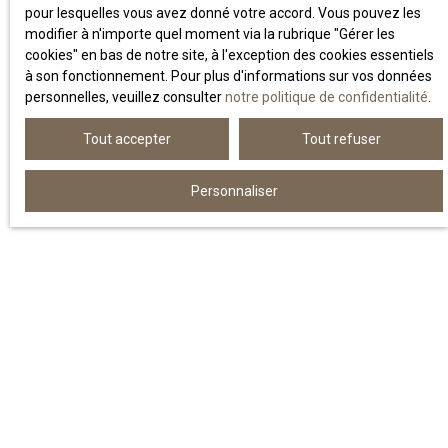
pour lesquelles vous avez donné votre accord. Vous pouvez les
SOJY,
une agence de proximité au
modifier à n'importe quel moment via la rubrique ″Gérer les
cœur de Bordeaux Métropole
cookies″ en bas de notre site, à l'exception des cookies essentiels
à son fonctionnement. Pour plus d'informations sur vos données
personnelles, veuillez consulter
notre politique de confidentialité
.
Créée avec la volonté d’apporter un nouveau souffle dans
l’administration de biens, SOJY est une
agence
Tout accepter
Tout refuser
indépendante installée au cœur de Bordeaux Métropole
.
Dès ses débuts, notre objectif a été simple : offrir à nos
Personnaliser
clients un accompagnement de qualité, fondé sur la
proximité, la réactivité et la technicité.
Notre métier s’est structuré autour de trois pôles d’expertise :
La gestion locative
, pour prendre soin des biens confiés
comme si c’étaient les nôtres.
La location
, pour valoriser chaque bien et sécuriser
chaque mise en place de locataire.
Le syndic de copropriété
, avec une approche moderne,
humaine, et résolument tournée vers la recherche de
solutions.