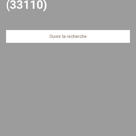
(33110)
Ouvrir la recherche
Type d'offre
Location
Type de bien
Appartement
Localisation
Le Bouscat (33110)
Loyer max (€/mois)