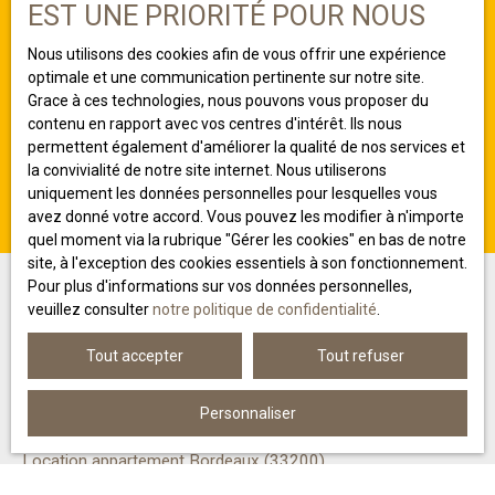
Pour en savoir plus sur le traitement de vos données
EST UNE PRIORITÉ POUR NOUS
personnelles, veuillez consulter notre
politique de
confidentialité
.
Nous utilisons des cookies afin de vous offrir une expérience
optimale et une communication pertinente sur notre site.
Grace à ces technologies, nous pouvons vous proposer du
contenu en rapport avec vos centres d'intérêt. Ils nous
Recevoir des annonces
permettent également d'améliorer la qualité de nos services et
la convivialité de notre site internet. Nous utiliserons
uniquement les données personnelles pour lesquelles vous
avez donné votre accord. Vous pouvez les modifier à n'importe
quel moment via la rubrique ″Gérer les cookies″ en bas de notre
site, à l'exception des cookies essentiels à son fonctionnement.
Pour plus d'informations sur vos données personnelles,
veuillez consulter
notre politique de confidentialité
.
JE RECHERCHE UN BIEN
Tout accepter
Tout refuser
Location appartement Lormont (33310)
Personnaliser
Location appartement Eysines (33320)
Location appartement Bordeaux (33200)